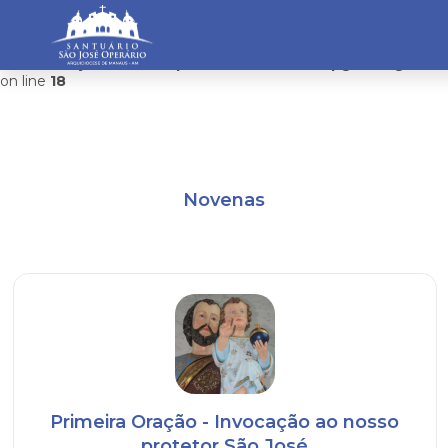
Warning
: mysqli_connect(): Headers and client library minor
version mismatch. Headers:101113 Library:100505 in
/home/saojosemanaus/public_html/restrito/pg/configurac
on line
18
Novenas
Primeira Oração - Invocação ao nosso
protetor São José