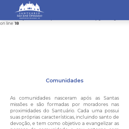
Warning
: mysqli_connect(): Headers and client library minor
version mismatch. Headers:101113 Library:100505 in
/home/saojosemanaus/public_html/restrito/pg/configurac
on line
18
Comunidades
As comunidades nasceram após as Santas
missões e são formadas por moradores nas
proximidades do Santuário. Cada uma possui
suas próprias características, incluindo santo de
devoção, e tem como objetivo a evangelizar as