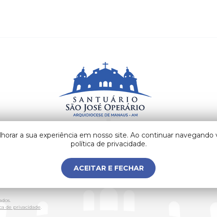
lhorar a sua experiência em nosso site. Ao continuar navegand
Av. Visconde de Porto Alegre, n° 806, Centro. CEP
69020-130 Manaus - AM - Brasil
política de privacidade.
ACEITAR E FECHAR
ados.
ica de privacidade
.