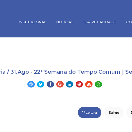
rsion mismatch. Headers:101113 Library:100505 in
oes/_conectaBanco.php
on line
18
INSTITUCIONAL
NOTÍCIAS
ESPIRITUALIDADE
CO
ária / 31.Ago - 22ª Semana do Tempo Comum | S
1ª Leitura
Salmo