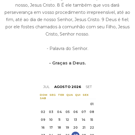
nosso, Jesus Cristo. 8 É ele também que vos dará
perseverança em vosso procedimento irrepreensível, até ao
fim, até ao dia de nosso Senhor, Jesus Cristo. 9 Deus é fiel;
por ele fostes chamados à comunhão com seu Filho, Jesus
Cristo, Senhor nosso.
- Palavra do Senhor.
- Graças a Deus.
JUL
AGOSTO 2026
SET
DOM
SEG
TER
QUA
QUI
SEX
SAB
01
02
03
04
05
06
07
08
09
10
11
12
13
14
15
16
17
18
19
20
21
22