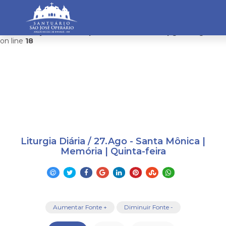
Warning
: mysqli_connect(): Headers and client library minor
version mismatch. Headers:101113 Library:100505 in
/home/saojosemanaus/public_html/restrito/pg/configurac
on line
18
Liturgia Diária / 27.Ago - Santa Mônica |
Memória | Quinta-feira
Aumentar Fonte +
Diminuir Fonte -