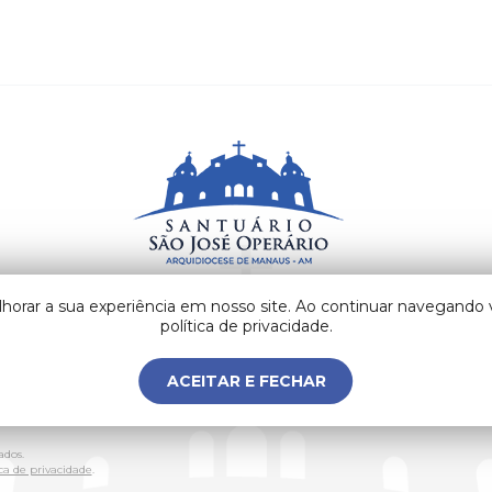
lhorar a sua experiência em nosso site. Ao continuar navegand
Av. Visconde de Porto Alegre, n° 806, Centro. CEP
69020-130 Manaus - AM - Brasil
política de privacidade.
ACEITAR E FECHAR
ados.
ica de privacidade
.