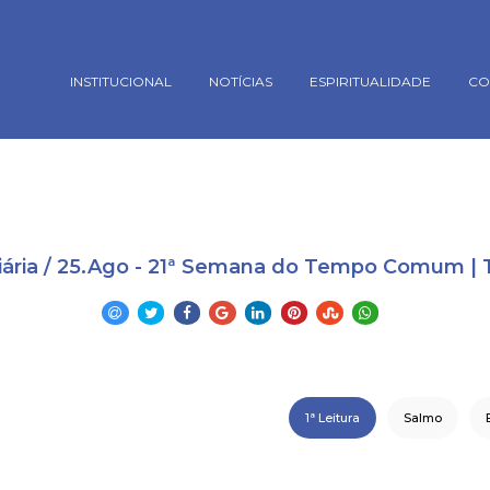
rsion mismatch. Headers:101113 Library:100505 in
oes/_conectaBanco.php
on line
18
INSTITUCIONAL
NOTÍCIAS
ESPIRITUALIDADE
CO
Diária / 25.Ago - 21ª Semana do Tempo Comum | T
1ª Leitura
Salmo