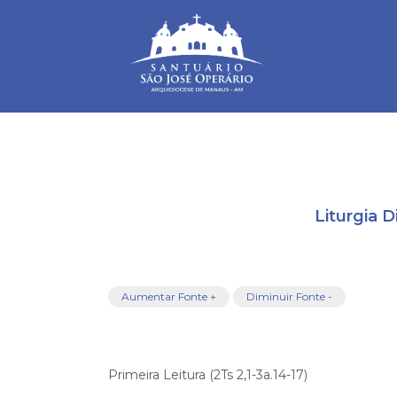
Warning
: mysqli_connect(): Headers and client library minor ve
/home/saojosemanaus/public_html/restrito/pg/configurac
Liturgia 
Aumentar Fonte +
Diminuir Fonte -
Primeira Leitura (2Ts 2,1-3a.14-17)