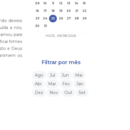
09
10
11
12
13
14
15
16
17
18
19
20
21
22
23
24
25
26
27
28
29
não deixeis
30
31
uída a nós,
hamou para
HOJE, 09/08/2026
icai firmes
isto e Deus
 animem os
Filtrar por mês
Ago
Jul
Jun
Mai
Abr
Mar
Fev
Jan
Dez
Nov
Out
Set