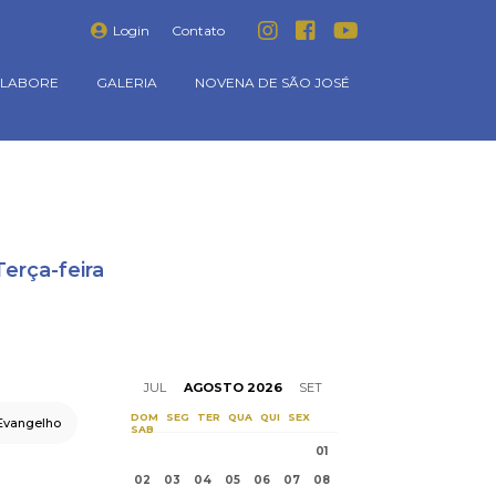
Login
Contato
LABORE
GALERIA
NOVENA DE SÃO JOSÉ
erça-feira
JUL
AGOSTO 2026
SET
DOM
SEG
TER
QUA
QUI
SEX
Evangelho
SAB
01
02
03
04
05
06
07
08