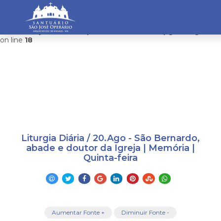
Warning
: mysqli_connect(): Headers and client library minor
version mismatch. Headers:101113 Library:100505 in
/home/saojosemanaus/public_html/restrito/pg/configurac
on line
18
Liturgia Diária / 20.Ago - São Bernardo,
abade e doutor da Igreja | Memória |
Quinta-feira
Aumentar Fonte +
Diminuir Fonte -