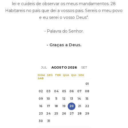
lei e cuideis de observar os meus mandamentos. 28
Habitareis no país que dei a vossos pais. Sereis o meu povo
e eu serei o vosso Deus".
- Palavra do Senhor.
- Graças a Deus.
JUL
AGOSTO 2026
SET
DOM
SEG
TER
QUA
QUI
SEX
SAB
01
02
03
04
05
06
07
08
09
10
11
12
13
14
15
16
17
18
19
20
21
22
23
24
25
26
27
28
29
30
31