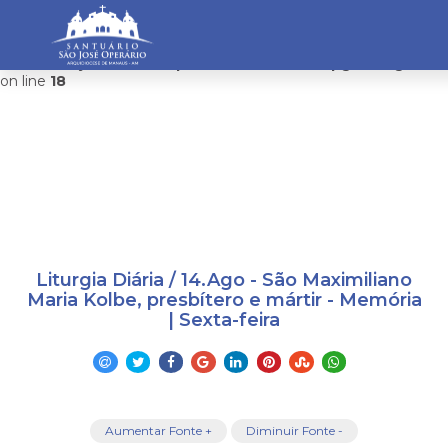
Warning
: mysqli_connect(): Headers and client library minor
version mismatch. Headers:101113 Library:100505 in
/home/saojosemanaus/public_html/restrito/pg/configurac
on line
18
Liturgia Diária / 14.Ago - São Maximiliano
Maria Kolbe, presbítero e mártir - Memória
| Sexta-feira
Aumentar Fonte +
Diminuir Fonte -