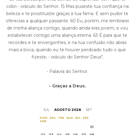
cobri - oráculo do Senhor. 15 Mas puseste tua confiança na
beleza e te prostituíste graças à tua fama. E sem pudor te
oferecias a qualquer passante. 60 Eu, porém, me lembrarei
de minha aliança contigo, quando ainda eras jovem, e vou
estabelecer contigo uma aliança eterna. 63 É para que te
recordes e te envergonhes, e na tua confusão não abras
mais a boca, quando eu te houver perdoado tudo o que
fizeste, - oráculo do Senhor Deus".
- Palavra do Senhor.
- Graças a Deus.
JUL
AGOSTO 2026
SET
DOM
SEG
TER
QUA
QUI
SEX
SAB
01
02
03
04
05
06
07
08