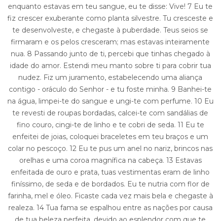
enquanto estavas em teu sangue, eu te disse: Vive! 7 Eu te
fiz crescer exuberante como planta silvestre. Tu cresceste e
te desenvolveste, e chegaste à puberdade. Teus seios se
firmaram e os pelos cresceram; mas estavas inteiramente
nua. 8 Passando junto de ti, percebi que tinhas chegado à
idade do amor. Estendi meu manto sobre ti para cobrir tua
nudez. Fiz um juramento, estabelecendo uma aliança
contigo - oráculo do Senhor - e tu foste minha. 9 Banhei-te
na água, limpei-te do sangue e ungi-te com perfume. 10 Eu
te revesti de roupas bordadas, calcei-te com sandálias de
fino couro, cingi-te de linho e te cobri de seda. 11 Eu te
enfeitei de joias, coloquei braceletes em teu braços e um
colar no pescoço. 12 Eu te pus um anel no nariz, brincos nas
orelhas e uma coroa magnífica na cabeça. 13 Estavas
enfeitada de ouro e prata, tuas vestimentas eram de linho
finíssimo, de seda e de bordados. Eu te nutria com flor de
farinha, mel e óleo. Ficaste cada vez mais bela e chegaste à
realeza. 14 Tua fama se espalhou entre as nações por causa
de tua beleza perfeita, devido ao esplendor com que te