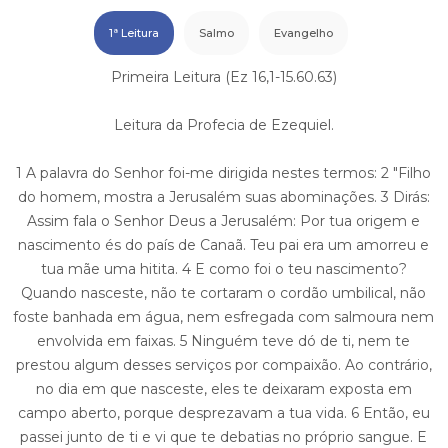
1ª Leitura
Salmo
Evangelho
Primeira Leitura (Ez 16,1-15.60.63)
Leitura da Profecia de Ezequiel.
1 A palavra do Senhor foi-me dirigida nestes termos: 2 "Filho
do homem, mostra a Jerusalém suas abominações. 3 Dirás:
Assim fala o Senhor Deus a Jerusalém: Por tua origem e
nascimento és do país de Canaã. Teu pai era um amorreu e
tua mãe uma hitita. 4 E como foi o teu nascimento?
Quando nasceste, não te cortaram o cordão umbilical, não
foste banhada em água, nem esfregada com salmoura nem
envolvida em faixas. 5 Ninguém teve dó de ti, nem te
prestou algum desses serviços por compaixão. Ao contrário,
no dia em que nasceste, eles te deixaram exposta em
campo aberto, porque desprezavam a tua vida. 6 Então, eu
passei junto de ti e vi que te debatias no próprio sangue. E