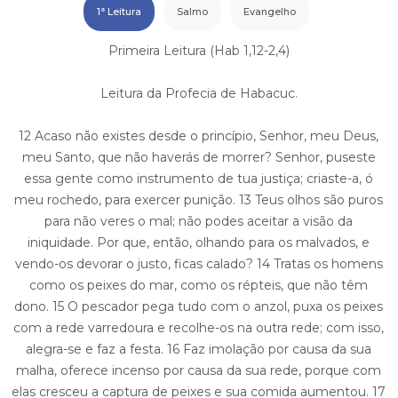
1ª Leitura
Salmo
Evangelho
Primeira Leitura (Hab 1,12-2,4)
Leitura da Profecia de Habacuc.
12 Acaso não existes desde o princípio, Senhor, meu Deus,
meu Santo, que não haverás de morrer? Senhor, puseste
essa gente como instrumento de tua justiça; criaste-a, ó
meu rochedo, para exercer punição. 13 Teus olhos são puros
para não veres o mal; não podes aceitar a visão da
iniquidade. Por que, então, olhando para os malvados, e
vendo-os devorar o justo, ficas calado? 14 Tratas os homens
como os peixes do mar, como os répteis, que não têm
dono. 15 O pescador pega tudo com o anzol, puxa os peixes
com a rede varredoura e recolhe-os na outra rede; com isso,
alegra-se e faz a festa. 16 Faz imolação por causa da sua
malha, oferece incenso por causa da sua rede, porque com
elas cresceu a captura de peixes e sua comida aumentou. 17