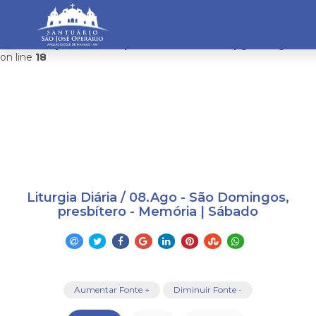
Warning
: mysqli_connect(): Headers and client library minor
version mismatch. Headers:101113 Library:100505 in
/home/saojosemanaus/public_html/restrito/pg/configurac
on line
18
Liturgia Diária / 08.Ago - São Domingos,
presbítero - Memória | Sábado
Aumentar Fonte +
Diminuir Fonte -