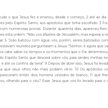
de tudo o que Jesus fez e ensinou, desde o começo, 2 até ao dia
es pelo Espírito Santo, aos apóstolos que tinha escolhido. 3 Foi
 com numerosas provas. Durante quarenta dias, apareceu-lhes
es esta ordem: "Não vos afasteis de Jerusalém, mas esperai a re
ar: 5 'João batizou com água; vós, porém, sereis batizados com
 estavam reunidos perguntaram a Jesus: "Senhor, é agora que vai
 vos cabe saber os tempos e os momentos que o Pai determino
 do Espírito Santo que descerá sobre vós, para serdes minhas 
até os confins da terra". 9 Depois de dizer isso, Jesus foi levad
ma que seus olhos não mais podiam vê-lo. 10 Os apóstolos c
Apareceram então dois homens vestidos de branco, 11 que lhe
dos, olhando para o céu? Esse Jesus que vos foi levado para o c