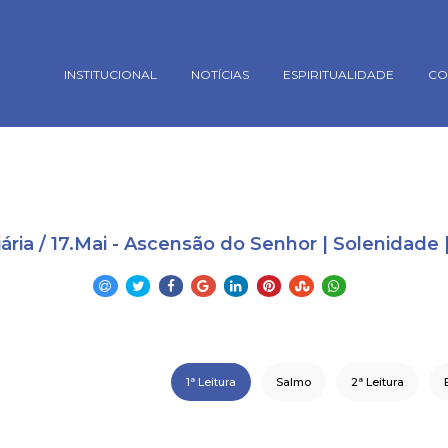
rsion mismatch. Headers:101113 Library:100505 in
oes/_conectaBanco.php
on line
18
INSTITUCIONAL
NOTÍCIAS
ESPIRITUALIDADE
CO
iária / 17.Mai - Ascensão do Senhor | Solenidad
1ª Leitura
Salmo
2ª Leitura