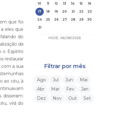
10
11
12
13
14
15
16
17
18
19
20
21
22
23
24
25
26
27
28
29
30
 em que foi
31
 a eles que
 falando do
HOJE, 06/08/2026
alização da
 o Espírito
s restaurar
Filtrar por mês
u com a sua
testemunhas
Ago
Jul
Jun
Mai
o ao céu, à
ontinuavam
Abr
Mar
Fev
Jan
s disseram:
Dez
Nov
Out
Set
éu, virá do