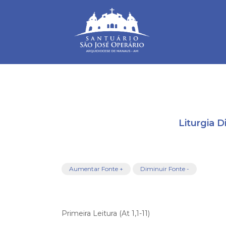
Warning
: mysqli_connect(): Headers and client library minor ve
/home/saojosemanaus/public_html/restrito/pg/configurac
Liturgia D
Aumentar Fonte +
Diminuir Fonte -
Primeira Leitura (At 1,1-11)