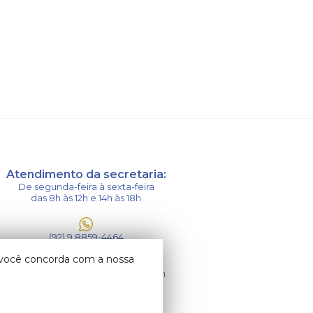
Atendimento da secretaria:
De segunda-feira à sexta-feira
das 8h às 12h e 14h às 18h
(92) 9 8859-4464
o você concorda com a nossa
paroquia.saojose.isma@gmail.com