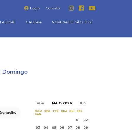
Login
Contato
LABORE
GALERIA
NOVENA DE SÃO JOSÉ
e | Domingo
ABR
MAIO 2026
JUN
DOM
SEG
TER
QUA
QUI
SEX
Evangelho
SAB
01
02
03
04
05
06
07
08
09