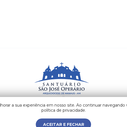
lhorar a sua experiência em nosso site. Ao continuar navegand
Av. Visconde de Porto Alegre, n° 806, Centro. CEP
69020-130 Manaus - AM - Brasil
política de privacidade.
ACEITAR E FECHAR