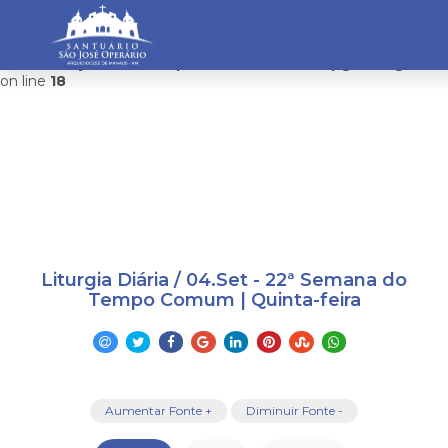
Warning
: mysqli_connect(): Headers and client library minor
version mismatch. Headers:101113 Library:100505 in
/home/saojosemanaus/public_html/restrito/pg/configurac
on line
18
Liturgia Diária / 04.Set - 22ª Semana do
Tempo Comum | Quinta-feira
Aumentar Fonte +
Diminuir Fonte -