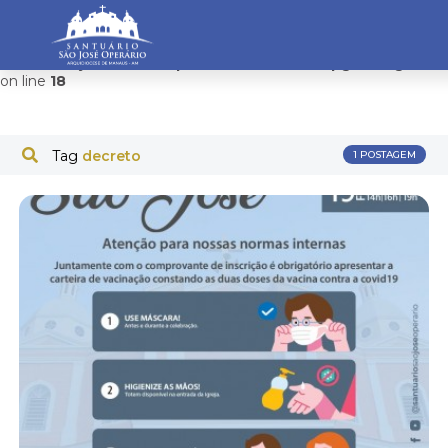
Warning
: mysqli_connect(): Headers and client library minor
version mismatch. Headers:101113 Library:100505 in
/home/saojosemanaus/public_html/restrito/pg/configurac
on line
18
Tag
decreto
1 POSTAGEM