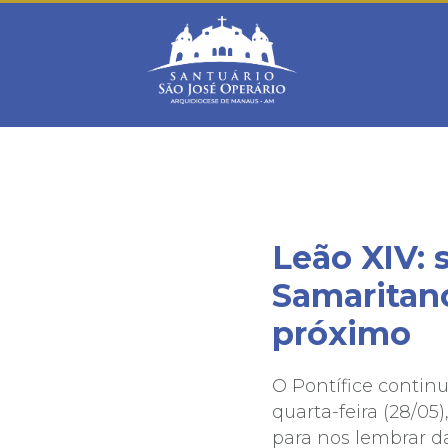
Warning
: mysqli_connect(): Headers and client library minor ve
/home/saojosemanaus/public_html/restrito/pg/configurac
Leão XIV:
Samaritano
próximo
O Pontífice contin
quarta-feira (28/05
para nos lembrar d