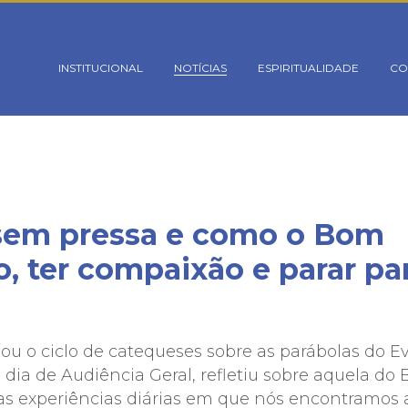
rsion mismatch. Headers:101113 Library:100505 in
oes/_conectaBanco.php
on line
18
INSTITUCIONAL
NOTÍCIAS
ESPIRITUALIDADE
CO
 sem pressa e como o Bom
, ter compaixão e parar par
uou o ciclo de catequeses sobre as parábolas do 
), dia de Audiência Geral, refletiu sobre aquela 
as experiências diárias em que nós encontramos a