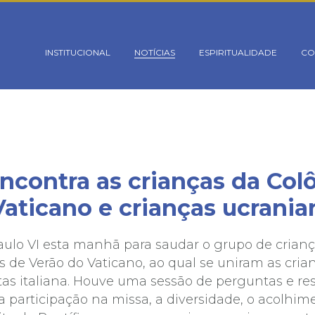
rsion mismatch. Headers:101113 Library:100505 in
oes/_conectaBanco.php
on line
18
INSTITUCIONAL
NOTÍCIAS
ESPIRITUALIDADE
CO
ncontra as crianças da Col
Vaticano e crianças ucrania
Paulo VI esta manhã para saudar o grupo de crian
s de Verão do Vaticano, ao qual se uniram as cria
tas italiana. Houve uma sessão de perguntas e re
a participação na missa, a diversidade, o acolhi