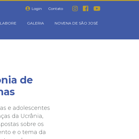
Login
Contato
LABORE
GALERIA
NOVENA DE SÃO JOSÉ
ônia de
nas
ças e adolescentes
nças da Ucrânia,
spostas sobre os
mento e o tema da