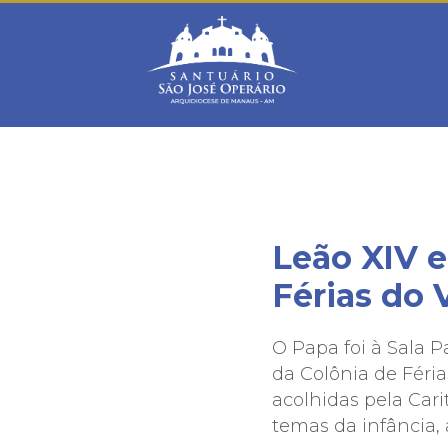
Warning
: mysqli_connect(): Headers and client library minor ve
/home/saojosemanaus/public_html/restrito/pg/configurac
Leão XIV e
Férias do 
O Papa foi à Sala 
da Colônia de Féria
acolhidas pela Cari
temas da infância, 